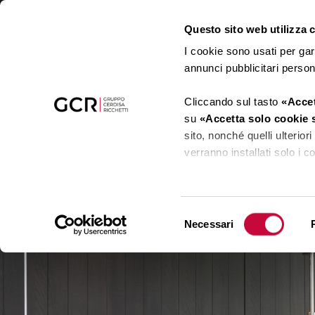
Questo sito web utilizza co
I cookie sono usati per gar
annunci pubblicitari perso
Cliccando sul tasto
«Accet
su
«Accetta solo cookie 
sito, nonché quelli ulterio
verranno installati solo i 
Cliccando su
«Mostra det
cookie tramite il presente 
Selezione
Necessari
del
Clicca
qui
per visualizzare
consenso