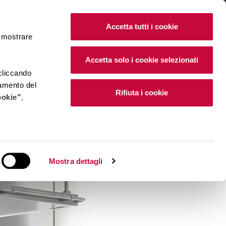
IT
|
EN
Accetta tutti i cookie
e mostrare
Accetta solo i cookie selezionati
 cliccando
namento del
Rifiuta i cookie
ookie”
,
e installano i
Mostra dettagli