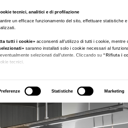
okie tecnici, analitici e di profilazione
CERDISA
RICCHETTI
antire un efficace funzionamento del sito, effettuare statistiche 
nalizzati.
ta tutti i cookie»
acconsenti all’utilizzo di tutti i cookie, mentre
selezionati»
saranno installati solo i cookie necessari al funzio
Arclinea Milano
ri eventualmente selezionati dall’utente. Cliccando su
“Rifiuta i c
cookie tecnici.
tagli»
puoi vedere nel dettaglio i singoli cookie e le terze parti ch
sito.
Preferenze
Statistiche
Marketing
 l’informativa privacy.