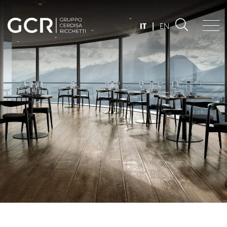
IT
|
EN