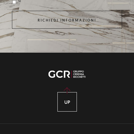
Sì
UP