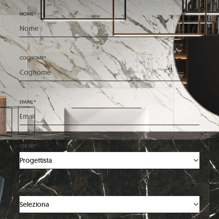
NOME*
COGNOME*
EMAIL*
CHI SEI*
NAZIONE