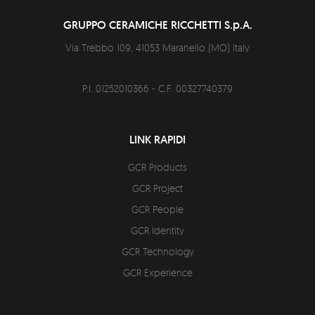
GRUPPO CERAMICHE RICCHETTI S.p.A.
Via Trebbo 109,
41053
Maranello
(
MO
)
Italy
P.I. 01252010366 - C.F. 00327740379
LINK RAPIDI
GCR Products
GCR Project
GCR People
GCR Identity
GCR Technology
GCR Experience