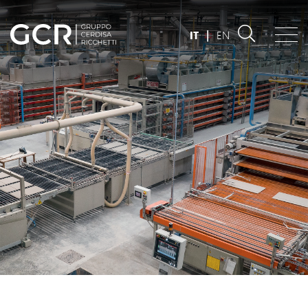
IT
|
EN