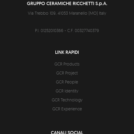
GRUPPO CERAMICHE RICCHETTI S.p.A.
Via Trebbo 109,
41053
Maranello
(
MO
)
Italy
P.I. 01252010366 - C.F. 00327740379
LINK RAPIDI
GCR Products
GCR Project
GCR People
GCR Identity
GCR Technology
GCR Experience
CANALI SOCIAL