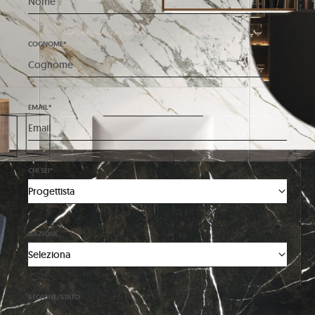
COGNOME*
EMAIL*
CHI SEI*
NAZIONE
REGIONE/STATO