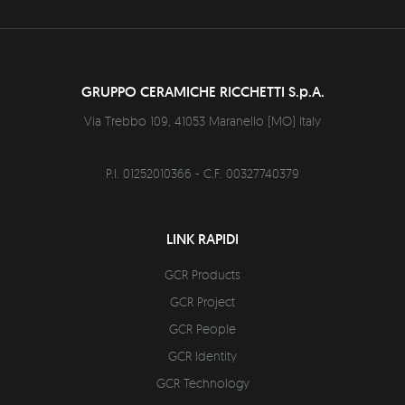
GRUPPO CERAMICHE RICCHETTI S.p.A.
Via Trebbo 109,
41053
Maranello
(
MO
)
Italy
P.I. 01252010366 - C.F. 00327740379
LINK RAPIDI
GCR Products
GCR Project
GCR People
GCR Identity
GCR Technology