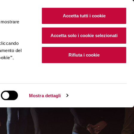
IT
|
EN
Accetta tutti i cookie
e mostrare
Accetta solo i cookie selezionati
 cliccando
namento del
Rifiuta i cookie
ookie”
,
e installano i
Mostra dettagli