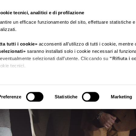
okie tecnici, analitici e di profilazione
CERDISA
RICCHETTI
antire un efficace funzionamento del sito, effettuare statistiche 
nalizzati.
ta tutti i cookie»
acconsenti all’utilizzo di tutti i cookie, mentre
selezionati»
saranno installati solo i cookie necessari al funzio
ri eventualmente selezionati dall’utente. Cliccando su
“Rifiuta i c
cookie tecnici.
tagli»
puoi vedere nel dettaglio i singoli cookie e le terze parti ch
sito.
Preferenze
Statistiche
Marketing
 l’informativa privacy.