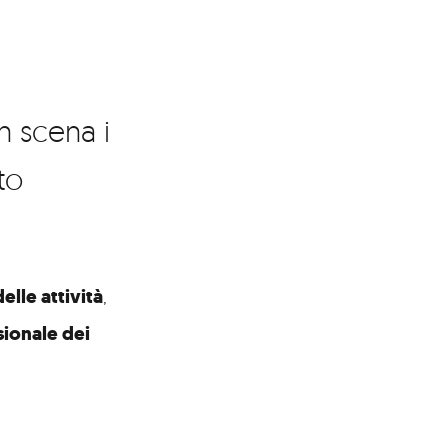
n scena i
to
elle attività
,
sionale dei