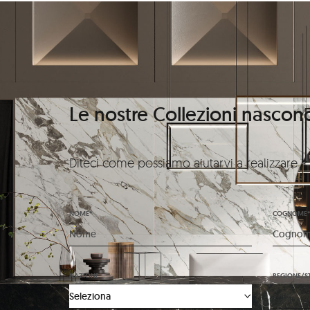
Le nostre Collezioni nascon
Diteci come possiamo aiutarvi a realizzare i
NOME*
COGNOME*
NAZIONE
REGIONE/S