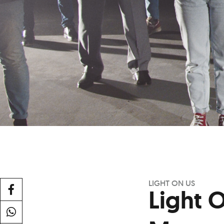
LIGHT ON US
Light O