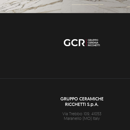
GRUPPO CERAMICHE
RICCHETTI S.p.A.
Via Trebbo 109,
41053
Maranello
(
MO
)
Italy