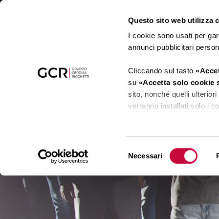
Questo sito web utilizza co
I cookie sono usati per gar
annunci pubblicitari perso
Cliccando sul tasto
«Accet
su
«Accetta solo cookie 
sito, nonché quelli ulterio
verranno installati solo i 
Cliccando su
«Mostra det
cookie tramite il presente 
Selezione
Necessari
del
Clicca
qui
per visualizzare
consenso