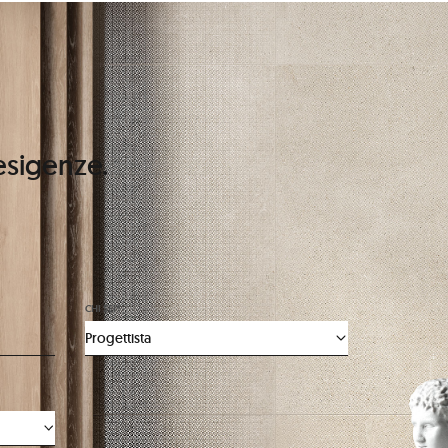
 esigenze.
CHI SEI*