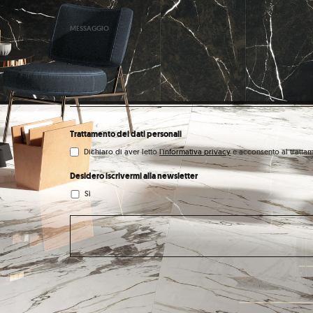
MESSAGGIO
Trattamento dei dati personali
Dichiaro di aver letto
l'informativa privacy
e acconsento al trattam
Desidero iscrivermi alla newsletter
Sì