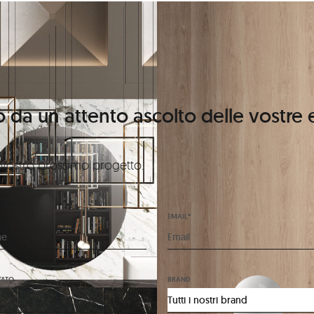
o da un attento ascolto delle vostre
l vostro prossimo progetto.
EMAIL*
TATO
BRAND