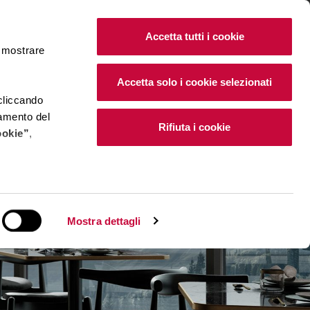
IT
|
EN
Accetta tutti i cookie
e mostrare
Accetta solo i cookie selezionati
 cliccando
namento del
Rifiuta i cookie
ookie”
,
e installano i
Mostra dettagli