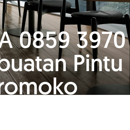
"WA 0859 3970
buatan Pintu
Eromoko