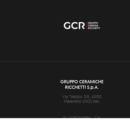
GRUPPO CERAMICHE
RICCHETTI S.p.A.
Via Trebbo 109,
41053
Maranello
(
MO
)
Italy
P.I. 01252010366 - C.F.
00327740379