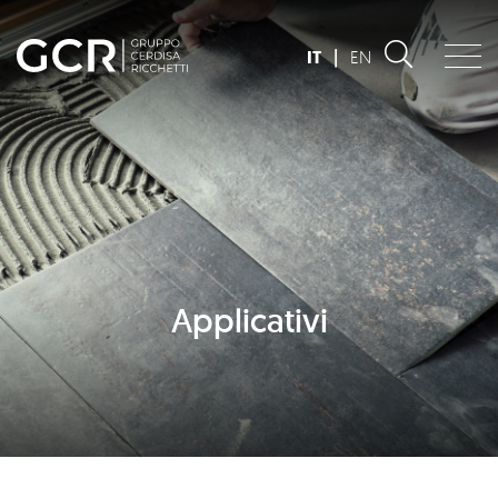
IT
|
EN
Applicativi