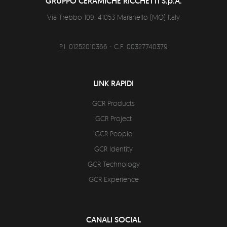
GRUPPO CERAMICHE RICCHETTI S.p.A.
Via Trebbo 109,
41053
Maranello
(
MO
)
Italy
P.I. 01252010366 - C.F. 00327740379
LINK RAPIDI
GCR Products
GCR Project
GCR People
GCR Identity
GCR Technology
GCR Experience
CANALI SOCIAL