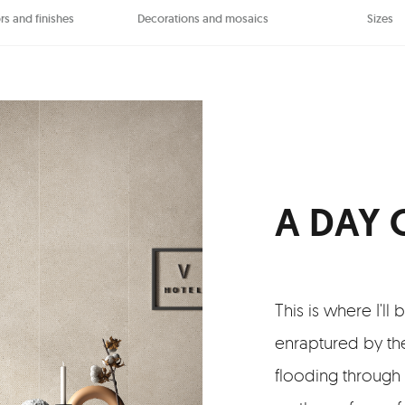
rs and finishes
Decorations and mosaics
Sizes
A DAY 
This is where I'l
enraptured by the
flooding through 