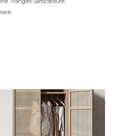
 the Triangles Sand texture,
ware.