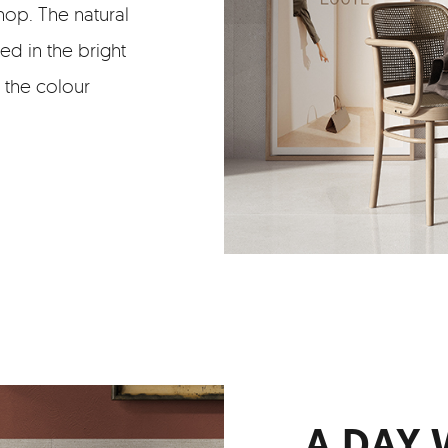
 shop. The natural
ed in the bright
n the colour
A DAY 