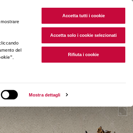
IT
|
EN
Accetta tutti i cookie
e mostrare
Accetta solo i cookie selezionati
 cliccando
namento del
Rifiuta i cookie
ookie”
,
e installano i
Mostra dettagli