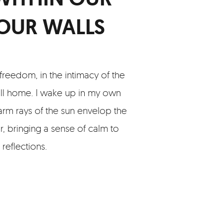
OUR WALLS
 freedom, in the intimacy of the
ll home. I wake up in my own
arm rays of the sun envelop the
, bringing a sense of calm to
reflections.