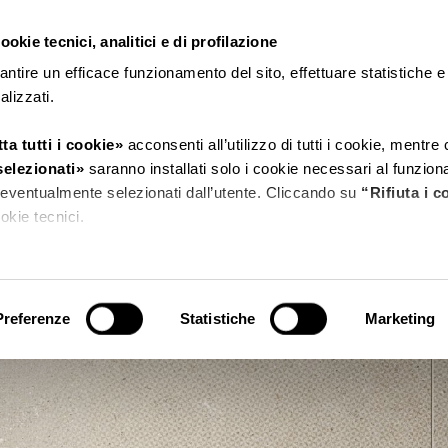
okie tecnici, analitici e di profilazione
CERDISA
RICCHETTI
antire un efficace funzionamento del sito, effettuare statistiche 
nalizzati.
ta tutti i cookie»
acconsenti all’utilizzo di tutti i cookie, mentre
selezionati»
saranno installati solo i cookie necessari al funzio
ri eventualmente selezionati dall’utente. Cliccando su
“Rifiuta i c
EASE/22
cookie tecnici.
tagli»
puoi vedere nel dettaglio i singoli cookie e le terze parti ch
sito.
Preferenze
Statistiche
Marketing
 l’informativa privacy.