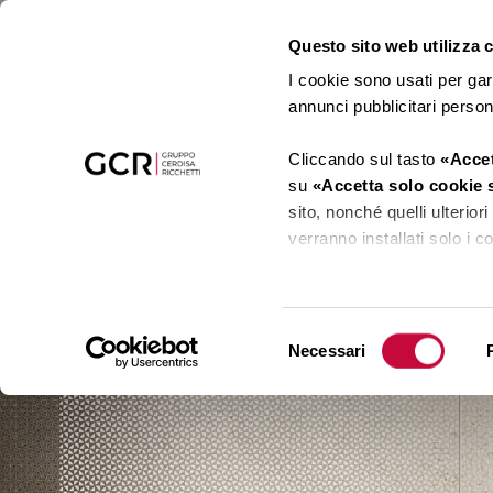
Questo sito web utilizza co
I cookie sono usati per gar
annunci pubblicitari perso
Cliccando sul tasto
«Accet
su
«Accetta solo cookie 
sito, nonché quelli ulterio
verranno installati solo i 
Cliccando su
«Mostra det
cookie tramite il presente 
Selezione
Necessari
del
Clicca
qui
per visualizzare
consenso