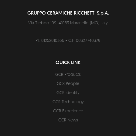
GRUPPO CERAMICHE RICCHETTI S.p.A.
Via Trebbo 109,
41053
Maranello
(
MO
)
Italy
P.I. 01252010366 - C.F. 00327740379
QUICK LINK
GCR Products
GCR People
GCR Identity
GCR Technology
GCR Experience
GCR News