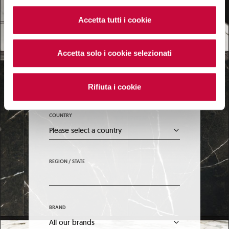
Accetta tutti i cookie
EMAIL*
Accetta solo i cookie selezionati
WHO YOU ARE*
Rifiuta i cookie
COUNTRY
REGION / STATE
BRAND