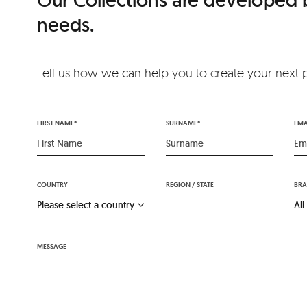
Our Collections are developed by
needs.
Tell us how we can help you to create your next 
FIRST NAME*
SURNAME*
EMA
COUNTRY
REGION / STATE
BR
MESSAGE