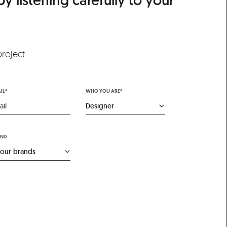
 listening carefully to your
project
IL*
WHO YOU ARE*
AND