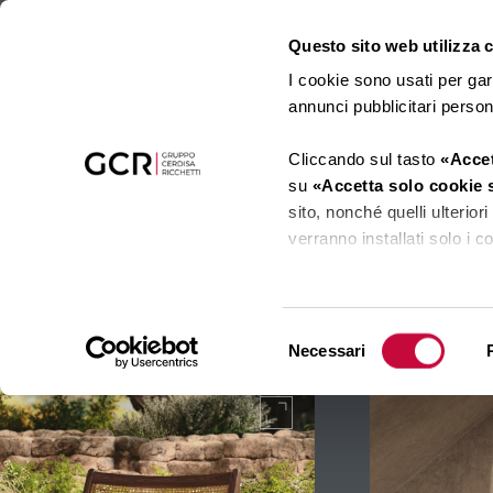
Questo sito web utilizza co
I cookie sono usati per gar
annunci pubblicitari perso
Cliccando sul tasto
«Accet
su
«Accetta solo cookie 
sito, nonché quelli ulterio
verranno installati solo i 
Cliccando su
«Mostra det
cookie tramite il presente 
Selezione
Necessari
del
Clicca
qui
per visualizzare
consenso