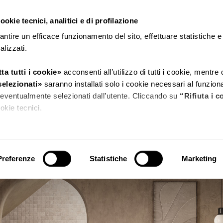
okie tecnici, analitici e di profilazione
CERDISA
RICCHETTI
antire un efficace funzionamento del sito, effettuare statistiche 
nalizzati.
ta tutti i cookie»
acconsenti all’utilizzo di tutti i cookie, mentre
selezionati»
saranno installati solo i cookie necessari al funzio
ri eventualmente selezionati dall’utente. Cliccando su
“Rifiuta i c
TIMESTONE
cookie tecnici.
tagli»
puoi vedere nel dettaglio i singoli cookie e le terze parti ch
sito.
Preferenze
Statistiche
Marketing
 l’informativa privacy.