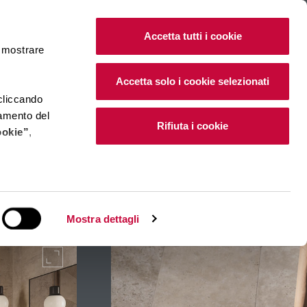
IT
|
EN
Accetta tutti i cookie
e mostrare
Accetta solo i cookie selezionati
 cliccando
namento del
Rifiuta i cookie
ookie”
,
e installano i
Mostra dettagli