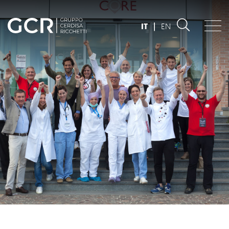
IT
|
EN