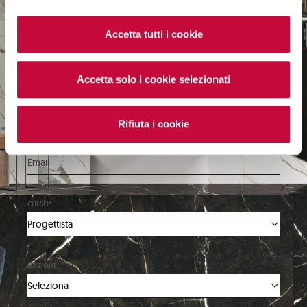
NOME*
Accetta tutti i cookie
Accetta solo i cookie selezionati
COGNOME*
Rifiuta i cookie
EMAIL*
CHI SEI*
NAZIONE