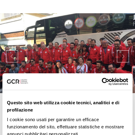
Questo sito web utilizza cookie tecnici, analitici e di
profilazione
I cookie sono usati per garantire un efficace
funzionamento del sito, effettuare statistiche e mostrare
È possibile seguire il team Athletichef e il percorso di
annunci pubblicitari personalizzati.