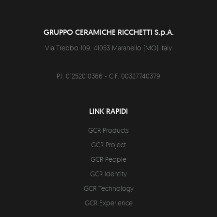
GRUPPO CERAMICHE RICCHETTI S.p.A.
Via Trebbo 109,
41053
Maranello
(
MO
)
Italy
P.I. 01252010366 - C.F. 00327740379
LINK RAPIDI
GCR Products
GCR Project
GCR People
GCR Identity
GCR Technology
GCR Experience