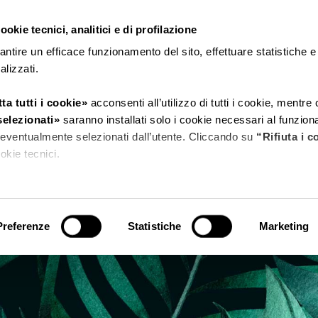
okie tecnici, analitici e di profilazione
CERDISA
RICCHETTI
antire un efficace funzionamento del sito, effettuare statistiche 
nalizzati.
ta tutti i cookie»
acconsenti all’utilizzo di tutti i cookie, mentre
selezionati»
saranno installati solo i cookie necessari al funzio
ri eventualmente selezionati dall’utente. Cliccando su
“Rifiuta i c
cookie tecnici.
tagli»
puoi vedere nel dettaglio i singoli cookie e le terze parti ch
sito.
Preferenze
Statistiche
Marketing
 l’informativa privacy.