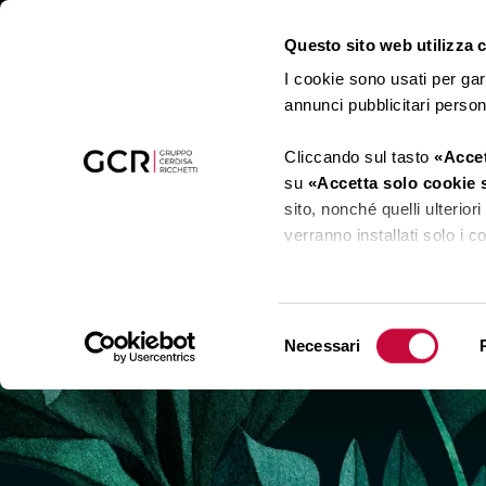
Questo sito web utilizza co
I cookie sono usati per gar
annunci pubblicitari perso
Cliccando sul tasto
«Accet
su
«Accetta solo cookie 
sito, nonché quelli ulterio
verranno installati solo i 
Cliccando su
«Mostra det
cookie tramite il presente 
Selezione
Necessari
del
Clicca
qui
per visualizzare
consenso