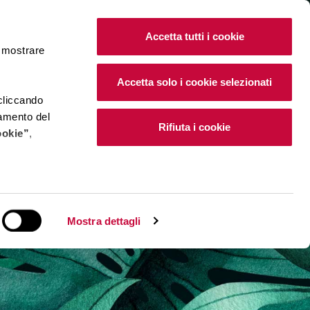
IT
|
EN
Accetta tutti i cookie
e mostrare
Accetta solo i cookie selezionati
 cliccando
namento del
Rifiuta i cookie
ookie”
,
e installano i
Mostra dettagli