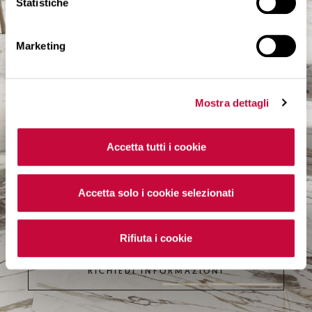
Statistiche
Clicca
qui
per visualizzare l’informativa privacy.
Marketing
MESSAGGIO
Mostra dettagli
Accetta tutti i cookie
Trattamento dei dati personali
Dichiaro di aver letto
l'informativa privacy
e acconsento al
trattamento dei miei dati personali
Accetta solo i cookie selezionati
Desidero iscrivermi alla newsletter
Sì
Rifiuta i cookie