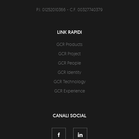
P.I. 01252010366 - C.F. 00327740379
LINK RAPIDI
GCR Products
GCR Project
GCR People
GCR Identity
GCR Technology
GCR Experience
CANALI SOCIAL