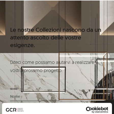
Le nostre Collezioni nascono da un
attento ascolto delle vostre
esigenze.
Diteci come possiamo aiutarvi a realizzare il
vostro prossimo progetto.
NOME*
COGNOME*