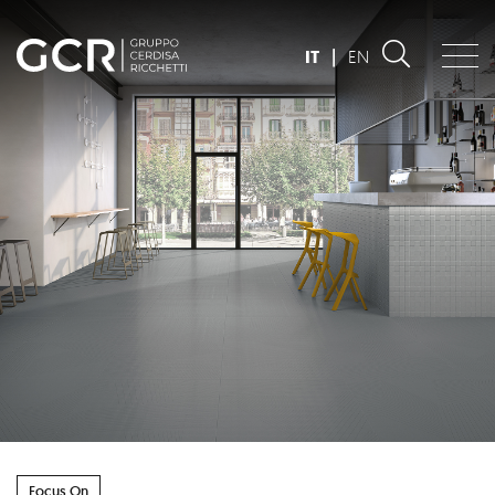
IT
|
EN
Focus On