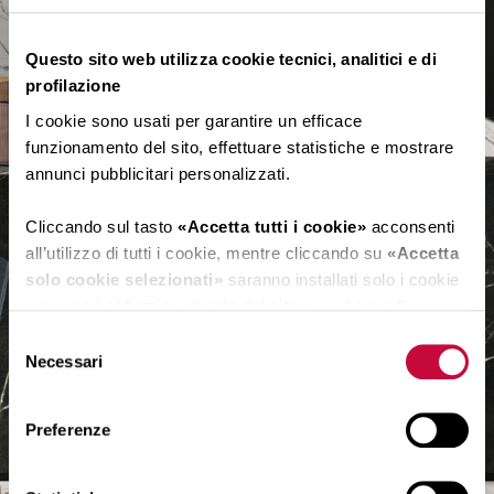
Questo sito web utilizza cookie tecnici, analitici e di
profilazione
EMAIL*
I cookie sono usati per garantire un efficace
funzionamento del sito, effettuare statistiche e mostrare
annunci pubblicitari personalizzati.
CHI SEI*
Cliccando sul tasto
«Accetta tutti i cookie»
acconsenti
all’utilizzo di tutti i cookie, mentre cliccando su
«Accetta
solo cookie selezionati»
saranno installati solo i cookie
NAZIONE
necessari al funzionamento del sito, nonché quelli
ulteriori eventualmente selezionati dall’utente. Cliccando
Selezione
su
“Rifiuta i cookie”
, verranno installati solo i cookie
Necessari
del
tecnici.
REGIONE/STATO
consenso
Preferenze
Cliccando su
«Mostra dettagli»
puoi vedere nel dettaglio
i singoli cookie e le terze parti che installano i cookie
BRAND
tramite il presente sito.