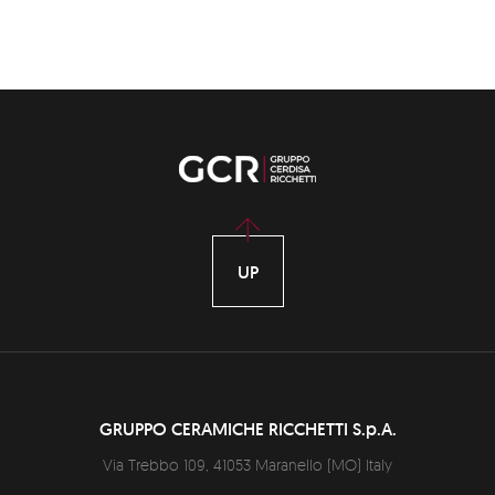
UP
GRUPPO CERAMICHE RICCHETTI S.p.A.
Via Trebbo 109,
41053
Maranello
(
MO
)
Italy